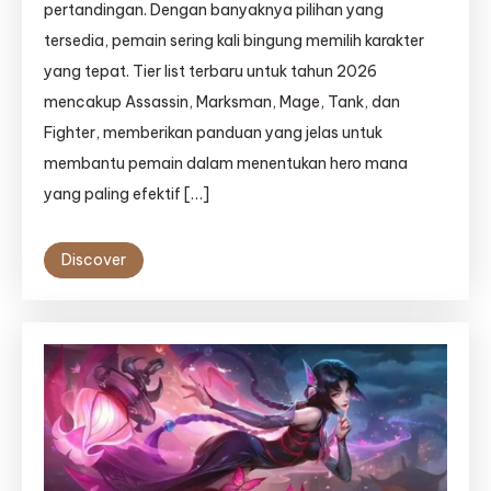
pertandingan. Dengan banyaknya pilihan yang
tersedia, pemain sering kali bingung memilih karakter
yang tepat. Tier list terbaru untuk tahun 2026
mencakup Assassin, Marksman, Mage, Tank, dan
Fighter, memberikan panduan yang jelas untuk
membantu pemain dalam menentukan hero mana
yang paling efektif […]
Discover