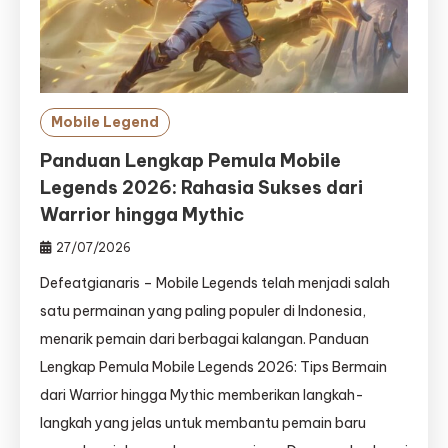
Mobile Legend
Panduan Lengkap Pemula Mobile
Legends 2026: Rahasia Sukses dari
Warrior hingga Mythic
27/07/2026
Defeatgianaris – Mobile Legends telah menjadi salah
satu permainan yang paling populer di Indonesia,
menarik pemain dari berbagai kalangan. Panduan
Lengkap Pemula Mobile Legends 2026: Tips Bermain
dari Warrior hingga Mythic memberikan langkah-
langkah yang jelas untuk membantu pemain baru