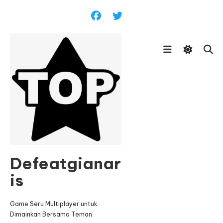
Skip
To
Content
Defeatgianar
is
Game Seru Multiplayer untuk
Dimainkan Bersama Teman.