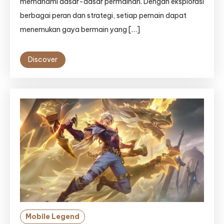
memahami dasar-dasar permainan. Dengan eksplorasi
berbagai peran dan strategi, setiap pemain dapat
menemukan gaya bermain yang […]
Discover
Mobile Legend