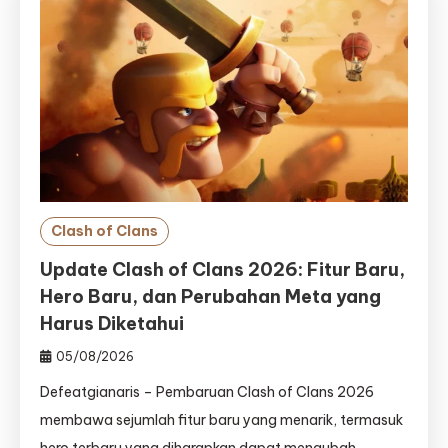
Clash of Clans
Update Clash of Clans 2026: Fitur Baru,
Hero Baru, dan Perubahan Meta yang
Harus Diketahui
05/08/2026
Defeatgianaris – Pembaruan Clash of Clans 2026
membawa sejumlah fitur baru yang menarik, termasuk
hero terbaru yang diharapkan dapat mengubah