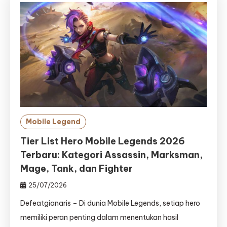
Mobile Legend
Tier List Hero Mobile Legends 2026
Terbaru: Kategori Assassin, Marksman,
Mage, Tank, dan Fighter
25/07/2026
Defeatgianaris – Di dunia Mobile Legends, setiap hero
memiliki peran penting dalam menentukan hasil