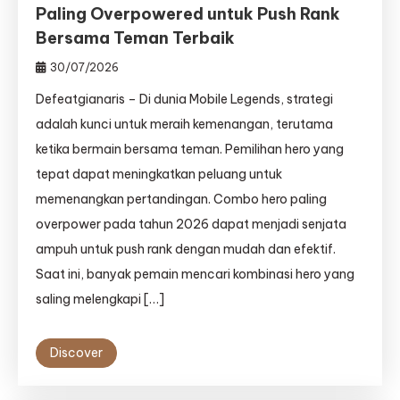
Paling Overpowered untuk Push Rank
Bersama Teman Terbaik
30/07/2026
Defeatgianaris – Di dunia Mobile Legends, strategi
adalah kunci untuk meraih kemenangan, terutama
ketika bermain bersama teman. Pemilihan hero yang
tepat dapat meningkatkan peluang untuk
memenangkan pertandingan. Combo hero paling
overpower pada tahun 2026 dapat menjadi senjata
ampuh untuk push rank dengan mudah dan efektif.
Saat ini, banyak pemain mencari kombinasi hero yang
saling melengkapi […]
Discover