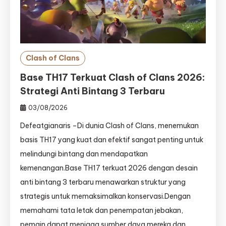
Clash of Clans
Base TH17 Terkuat Clash of Clans 2026:
Strategi Anti Bintang 3 Terbaru
03/08/2026
Defeatgianaris –Di dunia Clash of Clans, menemukan
basis TH17 yang kuat dan efektif sangat penting untuk
melindungi bintang dan mendapatkan
kemenangan.Base TH17 terkuat 2026 dengan desain
anti bintang 3 terbaru menawarkan struktur yang
strategis untuk memaksimalkan konservasi.Dengan
memahami tata letak dan penempatan jebakan,
pemain dapat menjaga sumber daya mereka dan