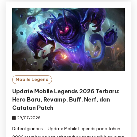
Mobile Legend
Update Mobile Legends 2026 Terbaru:
Hero Baru, Revamp, Buff, Nerf, dan
Catatan Patch
29/07/2026
Defeatgianaris – Update Mobile Legends pada tahun